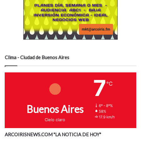
Clima - Ciudad de Buenos Aires
7
℃
Buenos Aires
6º - 8º%
58%
17.9 km/h
Cielo claro
ARCOIRISNEWS.COM "LA NOTICIA DE HOY"