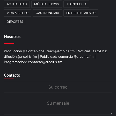
ACTUALIDAD
MÚSICA SHOWS
TECNOLOGIA
VIDA & ESTILO
GASTRONOMIA
ENTRETENIMIENTO
DEPORTES
Nosotros
Producción y Contenidos: team@arcoiris.fm | Noticias las 24 hs:
difusión@arcoiris.fm | Publicidad: comercial@arcoiris.fm |
Programación: contacto@arcoiris.fm
Contacto
Su
correo
Su
mensaje