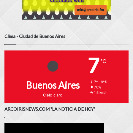
Clima - Ciudad de Buenos Aires
7
℃
Buenos Aires
7º - 9º%
70%
1.6 km/h
Cielo claro
ARCOIRISNEWS.COM "LA NOTICIA DE HOY"