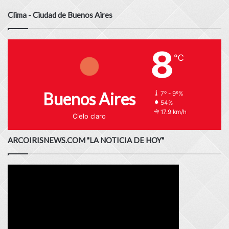
Clima - Ciudad de Buenos Aires
8
℃
Buenos Aires
7º - 9º%
54%
17.9 km/h
Cielo claro
ARCOIRISNEWS.COM "LA NOTICIA DE HOY"