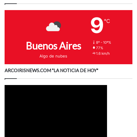
9
℃
Buenos Aires
8º - 10º%
77%
1.6 km/h
Algo de nubes
ARCOIRISNEWS.COM "LA NOTICIA DE HOY"