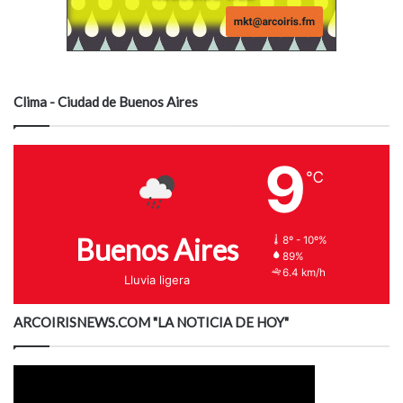
Clima - Ciudad de Buenos Aires
9
℃
Buenos Aires
8º - 10º%
89%
6.4 km/h
Lluvia ligera
ARCOIRISNEWS.COM "LA NOTICIA DE HOY"