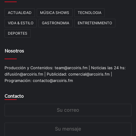
ACTUALIDAD
MÚSICA SHOWS
TECNOLOGIA
VIDA & ESTILO
GASTRONOMIA
ENTRETENIMIENTO
DEPORTES
Nosotros
Producción y Contenidos: team@arcoiris.fm | Noticias las 24 hs:
difusión@arcoiris.fm | Publicidad: comercial@arcoiris.fm |
Programación: contacto@arcoiris.fm
Contacto
Su
correo
Su
mensaje