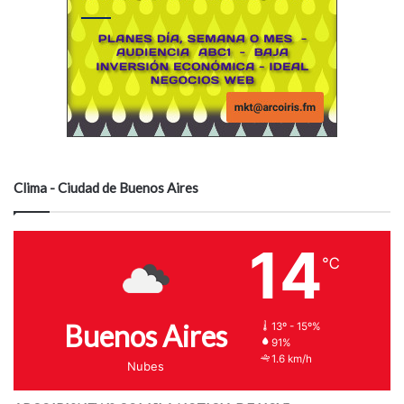
Clima - Ciudad de Buenos Aires
14
℃
Buenos Aires
13º - 15º%
91%
1.6 km/h
Nubes