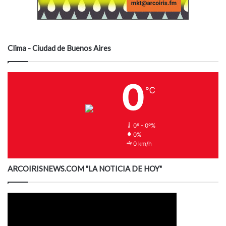
Clima - Ciudad de Buenos Aires
0
℃
0º - 0º%
0%
0 km/h
ARCOIRISNEWS.COM "LA NOTICIA DE HOY"